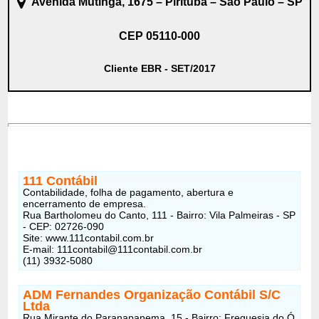
Avenida Mutinga, 1675 – Pirituba – São Paulo – SP
CEP 05110-000
Cliente EBR - SET/2017
111 Contábil
Contabilidade, folha de pagamento, abertura e
encerramento de empresa.
Rua Bartholomeu do Canto, 111 - Bairro: Vila Palmeiras - SP
- CEP: 02726-090
Site: www.111contabil.com.br
E-mail: 111contabil@111contabil.com.br
(11) 3932-5080
ADM Fernandes Organização Contábil S/C
Ltda
Rua Mirante do Paranapanema, 15 - Bairro: Freguesia do Ó