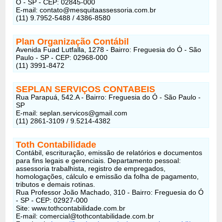
Ó - SP - CEP: 02845-000
E-mail: contato@mesquitaassessoria.com.br
(11) 9.7952-5488 / 4386-8580
Plan Organização Contábil
Avenida Fuad Lutfalla, 1278 - Bairro: Freguesia do Ó - São
Paulo - SP - CEP: 02968-000
(11) 3991-8472
SEPLAN SERVIÇOS CONTABEIS
Rua Parapuá, 542.A - Bairro: Freguesia do Ó - São Paulo -
SP
E-mail: seplan.servicos@gmail.com
(11) 2861-3109 / 9.5214-4382
Toth Contabilidade
Contábil, escrituração, emissão de relatórios e documentos
para fins legais e gerenciais. Departamento pessoal:
assessoria trabalhista, registro de empregados,
homologações, cálculo e emissão da folha de pagamento,
tributos e demais rotinas.
Rua Professor João Machado, 310 - Bairro: Freguesia do Ó
- SP - CEP: 02927-000
Site: www.tothcontabilidade.com.br
E-mail: comercial@tothcontabilidade.com.br