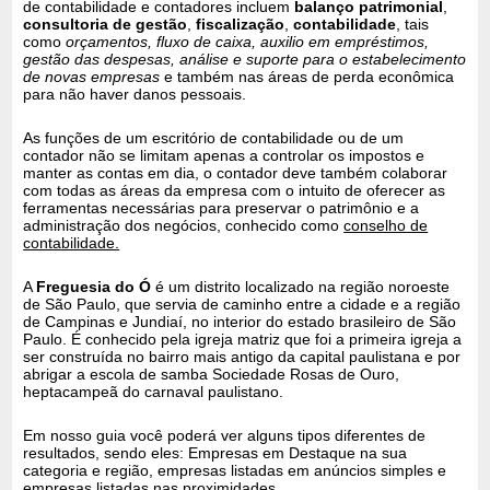
de contabilidade e contadores incluem
balanço patrimonial
,
consultoria de gestão
,
fiscalização
,
contabilidade
, tais
como
orçamentos, fluxo de caixa, auxilio em empréstimos,
gestão das despesas, análise e suporte para o estabelecimento
de novas empresas
e também nas áreas de perda econômica
para não haver danos pessoais.
As funções de um escritório de contabilidade ou de um
contador não se limitam apenas a controlar os impostos e
manter as contas em dia, o contador deve também colaborar
com todas as áreas da empresa com o intuito de oferecer as
ferramentas necessárias para preservar o patrimônio e a
administração dos negócios, conhecido como
conselho de
contabilidade.
A
Freguesia do Ó
é um distrito localizado na região noroeste
de São Paulo, que servia de caminho entre a cidade e a região
de Campinas e Jundiaí, no interior do estado brasileiro de São
Paulo. É conhecido pela igreja matriz que foi a primeira igreja a
ser construída no bairro mais antigo da capital paulistana e por
abrigar a escola de samba Sociedade Rosas de Ouro,
heptacampeã do carnaval paulistano.
Em nosso guia você poderá ver alguns tipos diferentes de
resultados, sendo eles: Empresas em Destaque na sua
categoria e região, empresas listadas em anúncios simples e
empresas listadas nas proximidades.