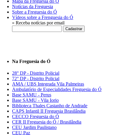
Mapa da Freguesia do Ó
Notícias da Freguesia
Sobre a Freguesia do Ó
Vídeos sobre a Frenguesia do Ó
» Receba notícias por email
Na Freguesia do Ó
28° DP - Distrito Policial
72° DP - Distrito Policial
AMA / UBS Integrada Vila Palmeiras
Ambulatório de Especialidades Freguesia do Ó
Base SAMU - Perus
Base SAMU - Vila Iorio
Biblioteca Thales Castanho de Andrade
CAPS Infantil II Freguesia Brasilândia
CECCO Freguesia do Ó
CER II Freguesia do Ó / Brasilândia
CEU Jardim Paulistano
CEU Paz