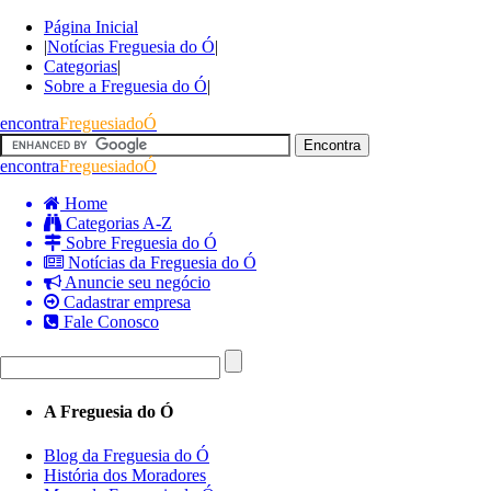
Página Inicial
|
Notícias Freguesia do Ó
|
Categorias
|
Sobre a Freguesia do Ó
|
encontra
FreguesiadoÓ
encontra
FreguesiadoÓ
Home
Categorias A-Z
Sobre Freguesia do Ó
Notícias da Freguesia do Ó
Anuncie seu negócio
Cadastrar empresa
Fale Conosco
A Freguesia do Ó
Blog da Freguesia do Ó
História dos Moradores