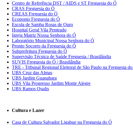
Centro de Referência DST / AIDS e ST Freguesia do Ó
CRAS Freguesia do Ó
CREAS Freguesia do Ó
Ecoponto Freguesia do Ó
Escola de Samba Rosas de Ouro
Hospital Geral Vila Penteado
Igreja Matriz Nossa Senhora do Ó
Laboratório Municipal Nossa Senhora do Ó
Pronto Socorro da Freguesia do Ó
Subprefeitura Freguesia do Ó
Supervisão Técnica de Saúde Freguesia / Brasilândia
SUVIS Freguesia do Ó / Brasilândia
TRE - Tribunal Regional Eleitoral de São Paulo na Freguesia d
UBS Cruz das Almas
UBS Jardim Guanabara
UBS Vila Progresso Jardim Monte Alegre
UBS Ramos Qualis
Cultura e Lazer
Casa de Cultura Salvador Ligabue na Freguesia do Ó