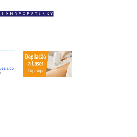
guesia do
e