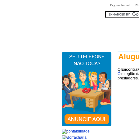
|
Página Inicial
No
encontr
Alugu
O
Encontra
Ó
e região d
prestadores.