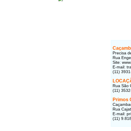
Caçamba
Precisa d
Rua Engen
Site: www
E-mail: t
(11) 3931
LOCAÇ
Rua São G
(11) 3532
Primos 
Caçambas 
Rua Cajat
E-mail: p
(11) 9.81