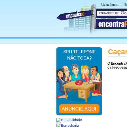
|
Página Inicial
No
encontra
Caça
O
Encontra
da Freguesia