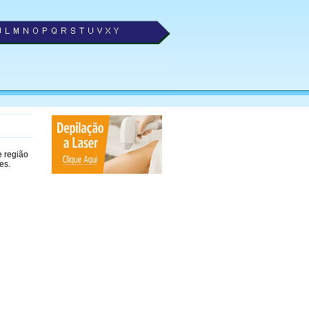
 região
es.