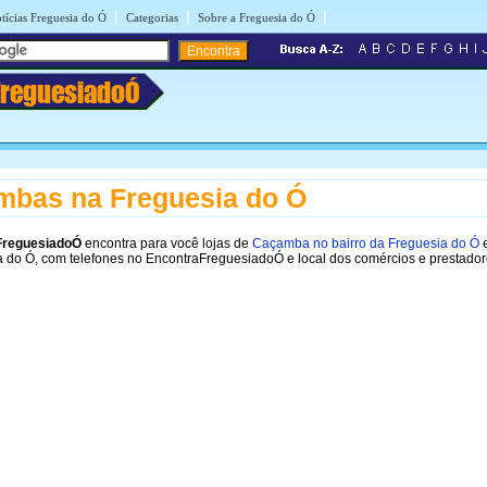
|
|
|
tícias Freguesia do Ó
Categorias
Sobre a Freguesia do Ó
FreguesiadoÓ
mbas na Freguesia do Ó
FreguesiadoÓ
encontra para você lojas de
Caçamba no bairro da Freguesia do Ó
e
 do Ó, com telefones no EncontraFreguesiadoÓ e local dos comércios e prestador