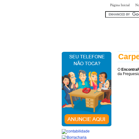
|
Página Inicial
No
encontr
Carpe
O
Encontra
da Freguesia