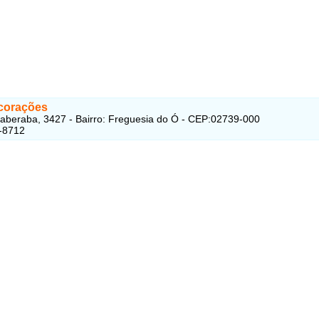
corações
taberaba, 3427 - Bairro: Freguesia do Ó - CEP:02739-000
-8712