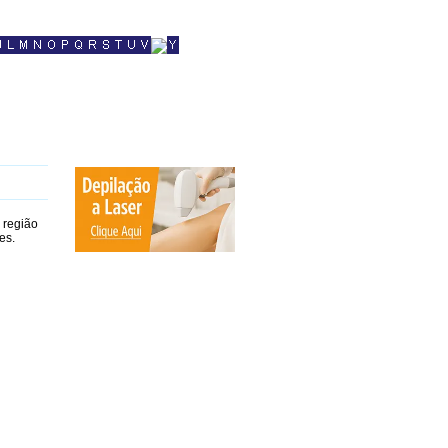
 região
es.