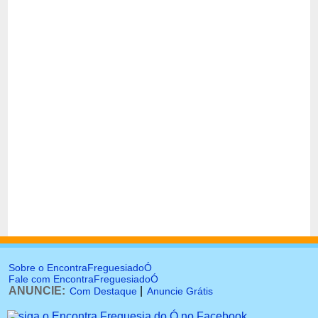
Sobre o EncontraFreguesiadoÓ
Fale com EncontraFreguesiadoÓ
ANUNCIE:
|
Com Destaque
Anuncie Grátis