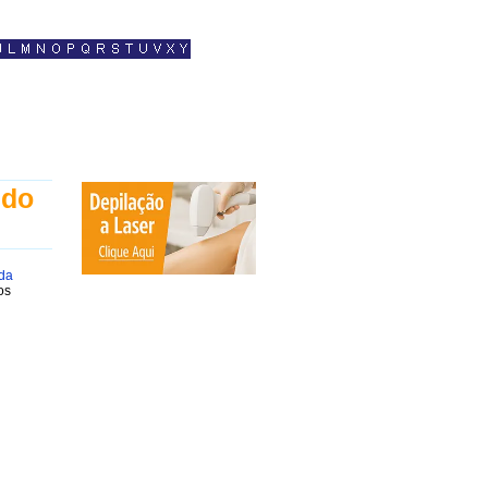
 do
 da
os