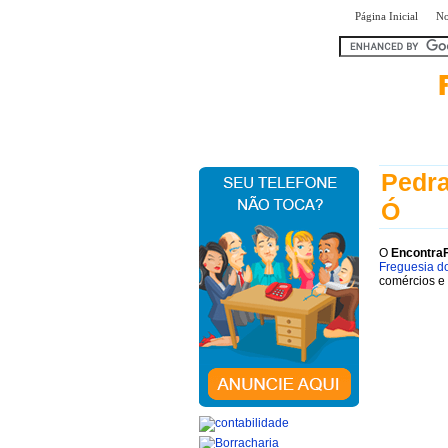
|
Página Inicial
No
encontra
Pedra
Ó
O
Encontra
Freguesia d
comércios e 